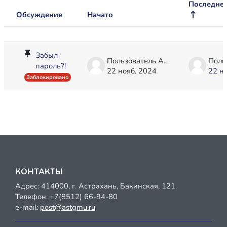
Последне
Обсуждение
Начато
Статус
Список обсуждений. Показано 1 из 
Забыл
Пользователь Администратор
пароль?!
22 нояб. 2024
22 н
Заблокировано
КОНТАКТЫ
Адрес: 414000, г. Астрахань, Бакинская, 121.
Телефон:
+7(8512) 66-94-80
e-mail:
post@astgmu.ru