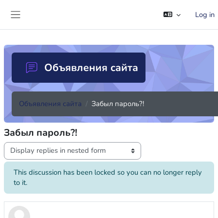
Skip to main content
Log in
Side panel
Объявления сайта
Объявления сайта
Забыл пароль?!
Забыл пароль?!
Display mode
This discussion has been locked so you can no longer reply
to it.