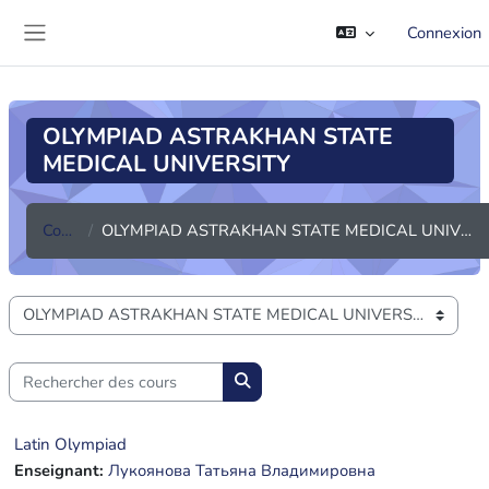
Passer au contenu principal
Connexion
Panneau latéral
OLYMPIAD ASTRAKHAN STATE
MEDICAL UNIVERSITY
Cours
OLYMPIAD ASTRAKHAN STATE MEDICAL UNIVERSITY
Catégories de cours
Rechercher des cours
Rechercher des cours
Latin Olympiad
Enseignant:
Лукоянова Татьяна Владимировна